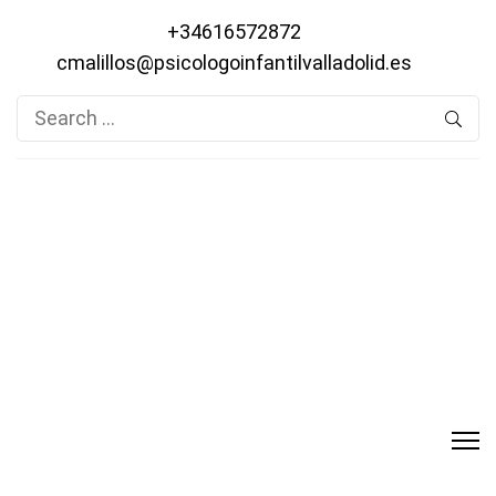
+34616572872
cmalillos@psicologoinfantilvalladolid.es
Search
for: