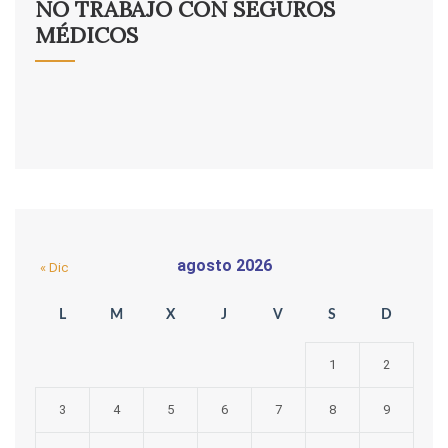
NO TRABAJO CON SEGUROS
MÉDICOS
agosto 2026
« Dic
L
M
X
J
V
S
D
1
2
3
4
5
6
7
8
9