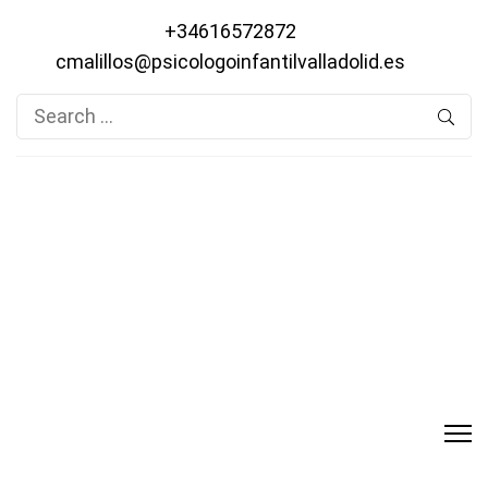
+34616572872
cmalillos@psicologoinfantilvalladolid.es
Search
for: