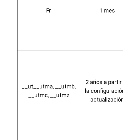
Fr
1 mes
2 años a partir de
__ut__utma, __utmb,
la configuración o
__utmc, __utmz
actualización