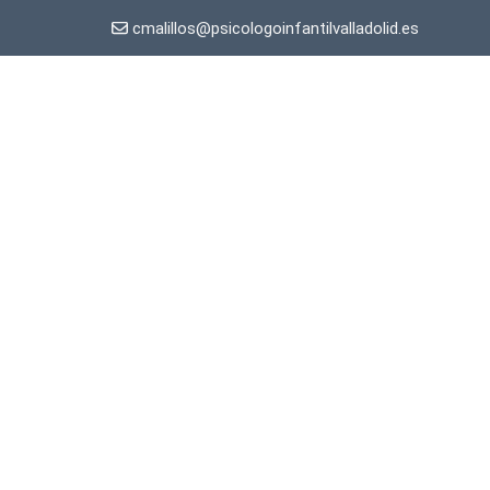
cmalillos@psicologoinfantilvalladolid.es