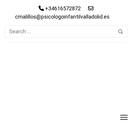
+34616572872
cmalillos@psicologoinfantilvalladolid.es
Search
for: