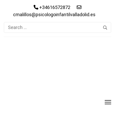
+34616572872
cmalillos@psicologoinfantilvalladolid.es
Search
for: