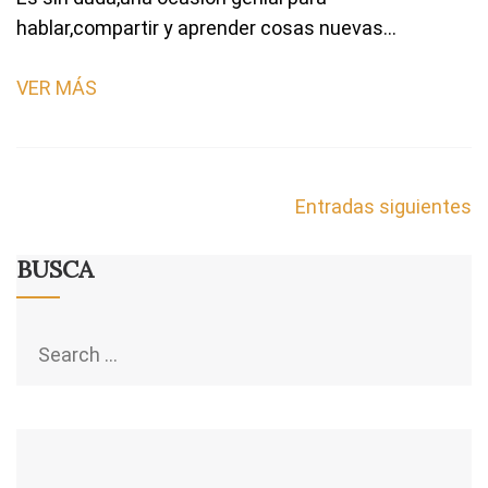
hablar,compartir y aprender cosas nuevas…
VER MÁS
Navegación
Entradas siguientes
de
entradas
BUSCA
Search
for: