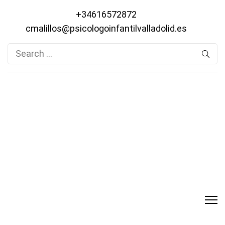
+34616572872
cmalillos@psicologoinfantilvalladolid.es
Search
for: