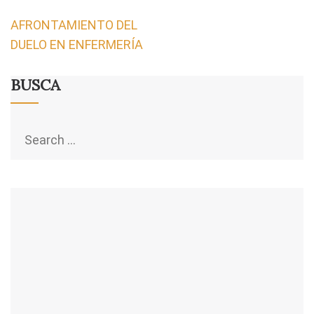
Navegación
AFRONTAMIENTO DEL
de
DUELO EN ENFERMERÍA
entradas
BUSCA
Search
for: