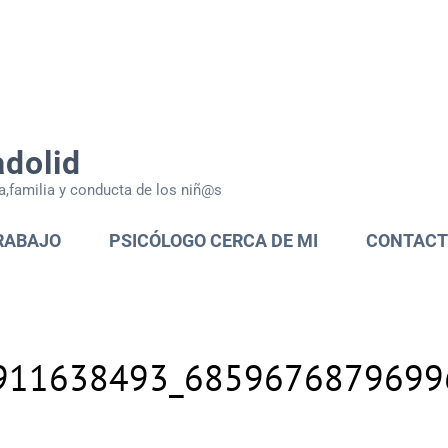
adolid
a,familia y conducta de los niñ@s
RABAJO
PSICÓLOGO CERCA DE MI
CONTAC
911638493_6859676879699