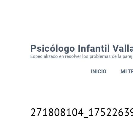
Psicólogo Infantil Vall
Especializado en resolver los problemas de la parej
INICIO
MI T
271808104_1752263