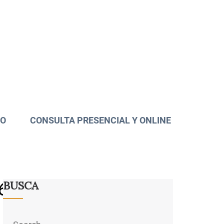
TO
CONSULTA PRESENCIAL Y ONLINE
61603_n
BUSCA
Search