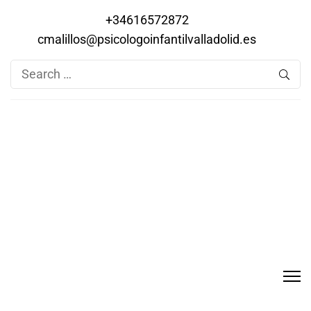
+34616572872
cmalillos@psicologoinfantilvalladolid.es
Search
for: