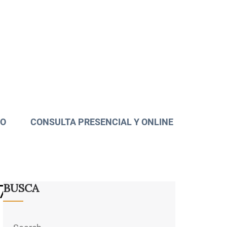
TO
CONSULTA PRESENCIAL Y ONLINE
7488_n
BUSCA
Search