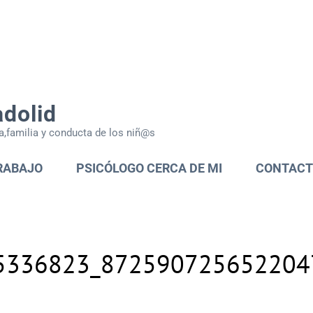
adolid
a,familia y conducta de los niñ@s
RABAJO
PSICÓLOGO CERCA DE MI
CONTAC
5336823_872590725652204