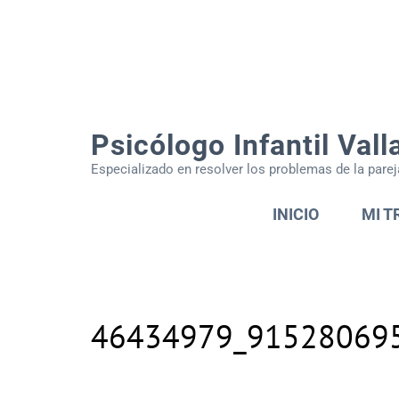
Psicólogo Infantil Vall
Especializado en resolver los problemas de la parej
INICIO
MI T
46434979_91528069