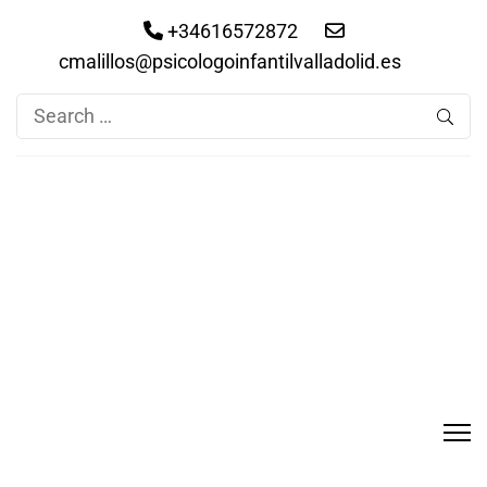
+34616572872
cmalillos@psicologoinfantilvalladolid.es
Search
for: