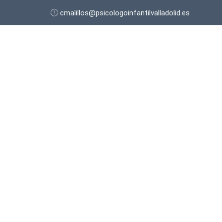
cmalillos@psicologoinfantilvalladolid.es