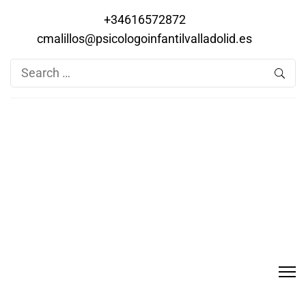
+34616572872
cmalillos@psicologoinfantilvalladolid.es
Search
for: