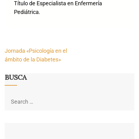
Título de Especialista en Enfermería
Pediátrica.
Navegación
Jornada «Psicología en el
de
ámbito de la Diabetes»
entradas
BUSCA
Search
for: