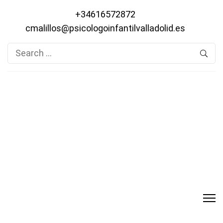
+34616572872
cmalillos@psicologoinfantilvalladolid.es
Search
for: