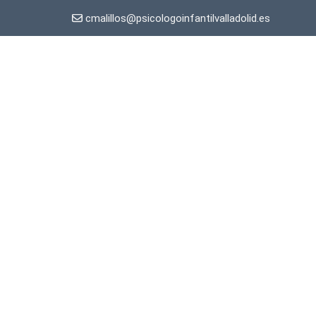
cmalillos@psicologoinfantilvalladolid.es