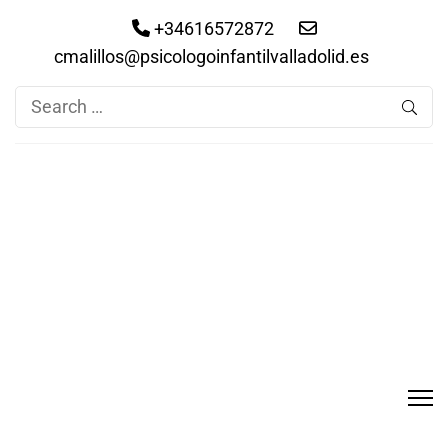
+34616572872
cmalillos@psicologoinfantilvalladolid.es
Search
for: