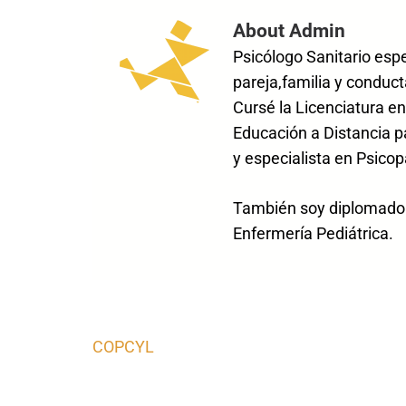
About Admin
Psicólogo Sanitario esp
pareja,familia y conduct
Cursé la Licenciatura en
Educación a Distancia p
y especialista en Psicop
También soy diplomado e
Enfermería Pediátrica.
Navegación
COPCYL
de
entradas