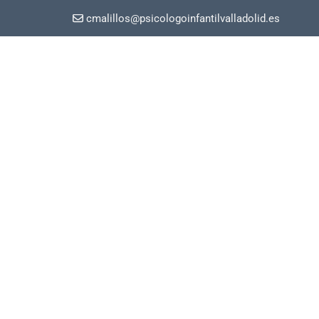
cmalillos@psicologoinfantilvalladolid.es