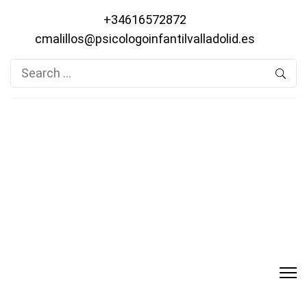
+34616572872
cmalillos@psicologoinfantilvalladolid.es
Search
for: