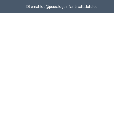
cmalillos@psicologoinfantilvalladolid.es