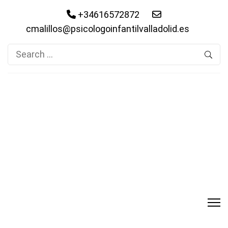
+34616572872
cmalillos@psicologoinfantilvalladolid.es
Search
for: