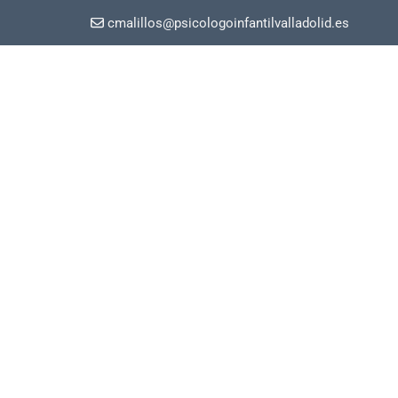
cmalillos@psicologoinfantilvalladolid.es