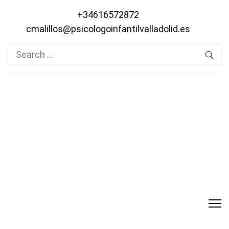
+34616572872
cmalillos@psicologoinfantilvalladolid.es
Search
for: